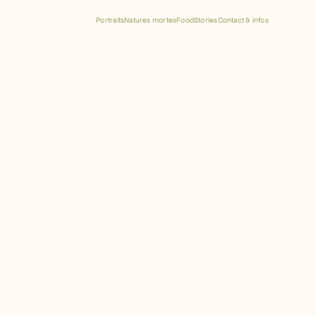
Portraits
Natures mortes
Food
Stories
Contact & infos